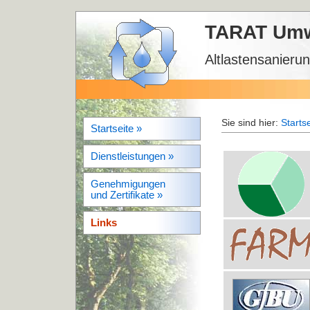
TARAT Umw
Altlastensanieru
Sie sind hier:
Startse
Startseite »
Dienstleistungen »
Genehmigungen
und Zertifikate »
Links